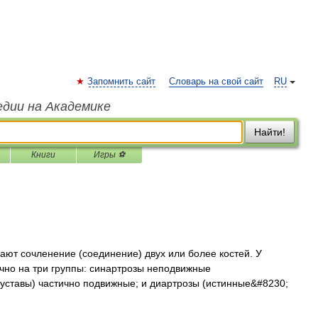
Запомнить сайт
Словарь на свой сайт
RU
едии на Академике
Найти!
Книги
Игры ⚽
ют сочленение (соединение) двух или более костей. У
но на три группы: синартрозы неподвижные
уставы) частично подвижные; и диартрозы (истинные&#8230;