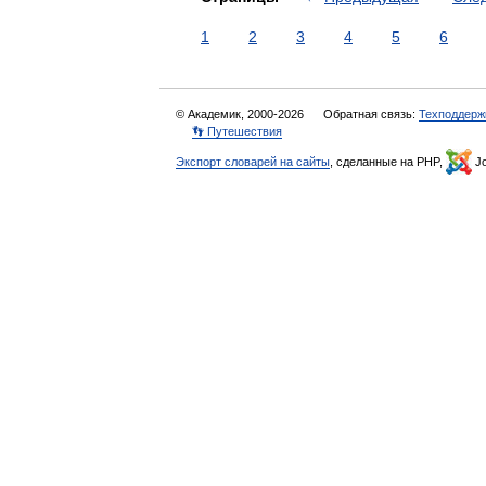
1
2
3
4
5
6
© Академик, 2000-2026
Обратная связь:
Техподдерж
👣 Путешествия
Экспорт словарей на сайты
, сделанные на PHP,
Jo