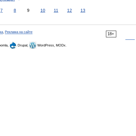
7
8
9
10
11
12
13
ка
,
Реклама на сайте
18+
omla,
Drupal,
WordPress, MODx.