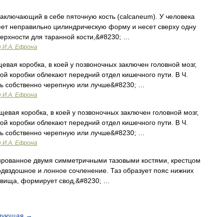
заключающий в себе пяточную кость (calcaneum). У человека
меет неправильно цилиндрическую форму и несет сверху одну
ерхности для таранной кости,&#8230; …
и И.А. Ефрона
евая коробка, в коей у позвоночных заключен головной мозг,
той коробки облекают передний отдел кишечного пути. В Ч.
ть собственно черепную или лучше&#8230; …
и И.А. Ефрона
евая коробка, в коей у позвоночных заключен головной мозг,
той коробки облекают передний отдел кишечного пути. В Ч.
ть собственно черепную или лучше&#8230; …
и И.А. Ефрона
рмированное двумя симметричными тазовыми костями, крестцом
двздошное и лонное сочленение. Таз образует пояс нижних
ловища, формирует свод,&#8230; …
дующая
→