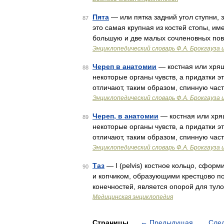
Пята
— или пятка задний угол ступни, 
87
это самая крупная из костей стопы, и
большую и две малых сочленовных пов
Энциклопедический словарь Ф.А. Брокгауза 
Череп в анатомии
— костная или хрящ
88
некоторые органы чувств, а придатки э
отличают, таким образом, спинную час
Энциклопедический словарь Ф.А. Брокгауза 
Череп, в анатомии
— костная или хрящ
89
некоторые органы чувств, а придатки э
отличают, таким образом, спинную час
Энциклопедический словарь Ф.А. Брокгауза 
Таз
— I (pelvis) костное кольцо, сфо
90
и копчиком, образующими крестцово по
конечностей, является опорой для ту
Медицинская энциклопедия
Страницы
←
Предыдущая
Сле