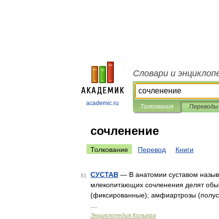
Словари и энциклоп
academic.ru
Толкования
Переводы
сочленение
Толкование
Перевод
Книги
СУСТАВ
— В анатомии суставом называ
81
млекопитающих сочленения делят обыч
(фиксированные); амфиартрозы (полус
…
Энциклопедия Кольера