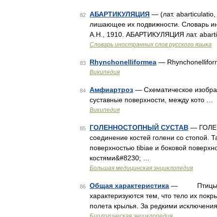
АБАРТИКУЛЯЦИЯ
— (лат. abarticulatio
82
лишающее их подвижности. Словарь ино
А.Н., 1910. АБАРТИКУЛЯЦИЯ лат. abarticul
Словарь иностранных слов русского языка
Rhynchonelliformea
— Rhynchonellifo
83
Википедия
Амфиартроз
— Схематическое изобра
84
суставные поверхности, между кото …
Википедия
ГОЛЕННОСТОПНЫЙ СУСТАВ
— ГОЛЕН
85
соединение костей голени со стопой. Та
поверхностью tibiae и боковой поверхно
костями&#8230; …
Большая медицинская энциклопедия
Общая характеристика
— Птицы клас
86
характеризуются тем, что тело их пок
полета крылья. За редкими исключени
Биологическая энциклопедия