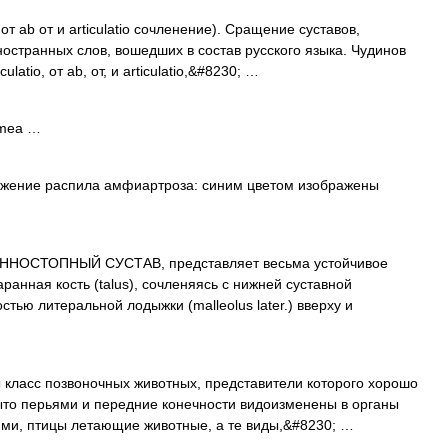
, от ab от и articulatio сочленение). Сращение суставов,
странных слов, вошедших в состав русского языка. Чудинов
atio, от ab, от, и articulatio,&#8230; …
rmea …
жение распила амфиартроза: синим цветом изображены
НОСТОПНЫЙ СУСТАВ, представляет весьма устойчивое
ранная кость (talus), сочленяясь с нижней суставной
стью литеральной лодыжки (malleolus later.) вверху и
с позвоночных животных, представители которого хорошо
рыто перьями и передние конечности видоизменены в органы
ями, птицы летающие животные, а те виды,&#8230; …